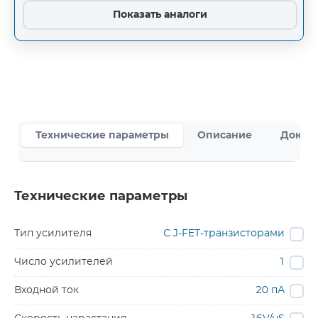
Показать аналоги
Технические параметры
Описание
Докум
Технические параметры
Тип усилителя
С J-FET-транзисторами
Число усилителей
1
Входной ток
20 пА