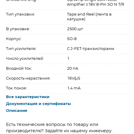
Amplifier ±18V 8-Pin SO N T/R
Тип упаковки:
Tape and Reel (лента в
катушке)
В упаковке:
2500 шт
Корпус:
SO-8
Тип усилителя:
С J-FET-транзисторами
Число усилителей:
1
Входной ток:
20 пА
Скорость нарастания:
16V/µS
Ток покоя:
1.4 mA
Все характеристики
Документация и сертификаты
Описание
Есть технические вопросы по товару или
производителю? Задайте их нашему инженеру.