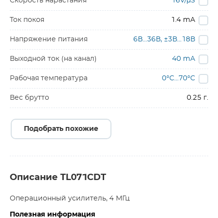
Скорость нарастания
16V/µS
Ток покоя
1.4 mA
Напряжение питания
6В…36В, ±3В…18В
Выходной ток (на канал)
40 mA
Рабочая температура
0°C…70°C
Вес брутто
0.25 г.
Подобрать похожие
Описание TL071CDT
Операционный усилитель, 4 МГц
Полезная информация