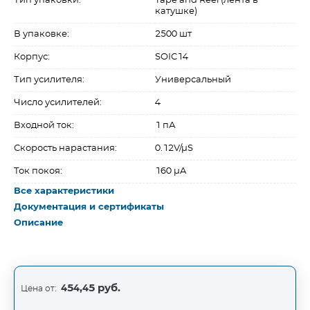
Тип упаковки:
Tape and Reel (лента в
катушке)
В упаковке:
2500 шт
Корпус:
SOIC14
Тип усилителя:
Универсальный
Число усилителей:
4
Входной ток:
1 пА
Скорость нарастания:
0.12V/µS
Ток покоя:
160 µA
Все характеристики
Документация и сертификаты
Описание
454,45 руб.
Цена от: