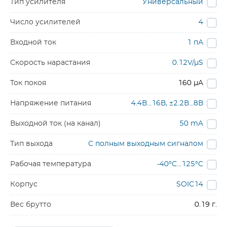
Тип усилителя
Универсальный
Число усилителей
4
Входной ток
1 пА
Скорость нарастания
0.12V/µS
Ток покоя
160 µA
Напряжение питания
4.4В…16В, ±2.2В…8В
Выходной ток (на канал)
50 mA
Тип выхода
С полным выходным сигналом
Рабочая температура
-40°C…125°C
Корпус
SOIC14
Вес брутто
0.19 г.