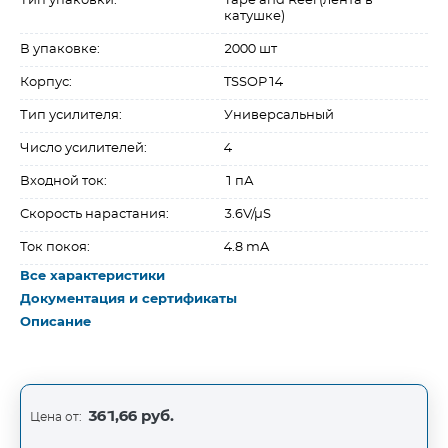
Тип упаковки:
Tape and Reel (лента в
катушке)
В упаковке:
2000 шт
Корпус:
TSSOP14
Тип усилителя:
Универсальный
Число усилителей:
4
Входной ток:
1 пА
Скорость нарастания:
3.6V/µS
Ток покоя:
4.8 mA
Все характеристики
Документация и сертификаты
Описание
361,66 руб.
Цена от: