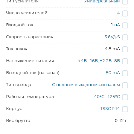
Тип усилителя
Универсальный
Число усилителей
4
Входной ток
1 пА
Скорость нарастания
3.6V/µS
Ток покоя
4.8 mA
Напряжение питания
4.4В…16В, ±2.2В…8В
Выходной ток (на канал)
50 mA
Тип выхода
С полным выходным сигналом
Рабочая температура
-40°C…125°C
Корпус
TSSOP14
Вес брутто
0.12 г.