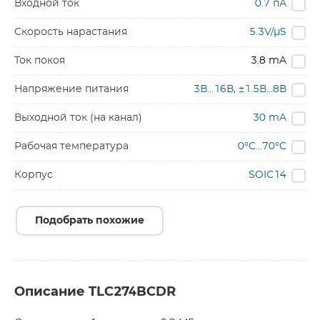
Входной ток
0.7 пА
Скорость нарастания
5.3V/µS
Ток покоя
3.8 mA
Напряжение питания
3В…16В, ±1.5В…8В
Выходной ток (на канал)
30 mA
Рабочая температура
0°C…70°C
Корпус
SOIC14
Подобрать похожие
Описание TLC274BCDR