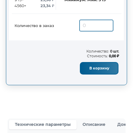
915+
23,96
₽
Минимум:
Мин: 315
4560+
23,34
₽
Количество в заказ
Количество:
0 шт.
Стоимость:
0,00 ₽
В корзину
Технические параметры
Описание
Докум