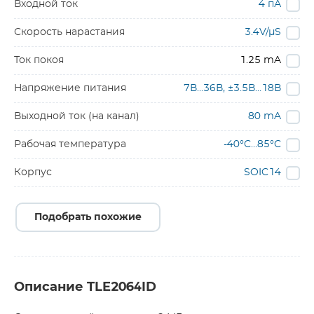
Входной ток
4 пА
Скорость нарастания
3.4V/µS
Ток покоя
1.25 mA
Напряжение питания
7В…36В, ±3.5В…18В
Выходной ток (на канал)
80 mA
Рабочая температура
-40°C…85°C
Корпус
SOIC14
Подобрать похожие
Описание TLE2064ID