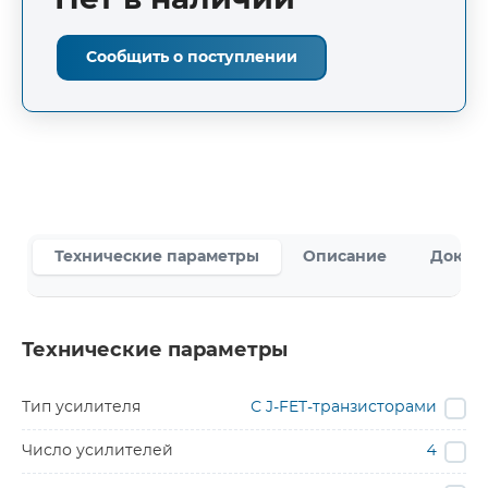
Нет в наличии
Сообщить о поступлении
Технические параметры
Описание
Докум
Технические параметры
Тип усилителя
С J-FET-транзисторами
Число усилителей
4