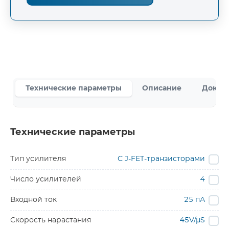
Технические параметры
Описание
Докум
Технические параметры
Тип усилителя
С J-FET-транзисторами
Число усилителей
4
Входной ток
25 пА
Скорость нарастания
45V/µS