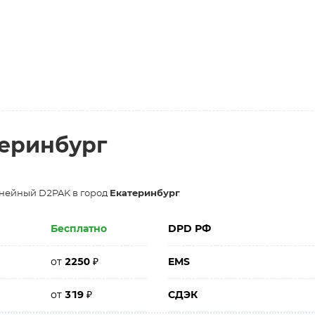
теринбург
инейный D2PAK в город
Екатеринбург
Бесплатно
DPD РФ
от
2250
₽
EMS
от
319
₽
СДЭК