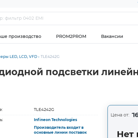
аше производство
PROM2PROM
Вакансии
еры LED, LCD, VFD
TLE4242G
одиодной подсветки линей
е:
TLE4242G
16
Цена от:
ь:
Infineon Technologies
Производитель входит в
Нет 
основные линии поставок