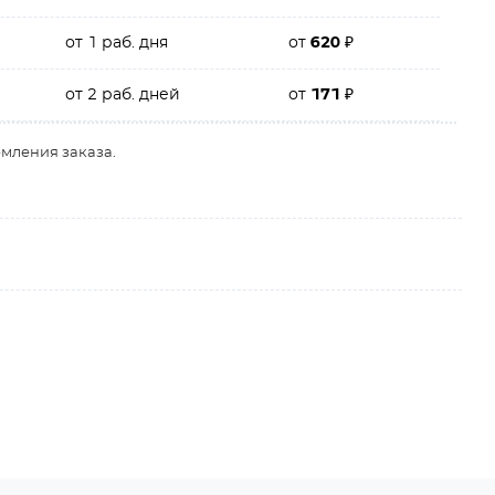
от 1 раб. дня
от
620
₽
от 2 раб. дней
от
171
₽
рмления заказа.