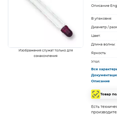
Описание Eng
В упаковке:
Диаметр / раз
Цвет:
Длина волны:
Изображения служат только для
Яркость:
ознакомления
Угол:
Все характер
Документаци
Описание
Товар п
Есть техниче
производите