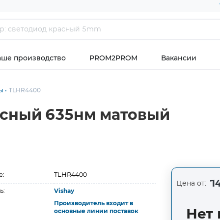
аше производство
PROM2PROM
Вакансии
ы
TLHR4400
асный 635нм матовый
е:
TLHR4400
14
Цена от:
ь:
Vishay
Производитель входит в
Нет 
основные линии поставок