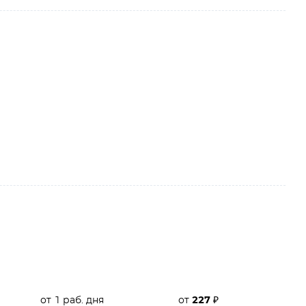
от 1 раб. дня
от
227
₽