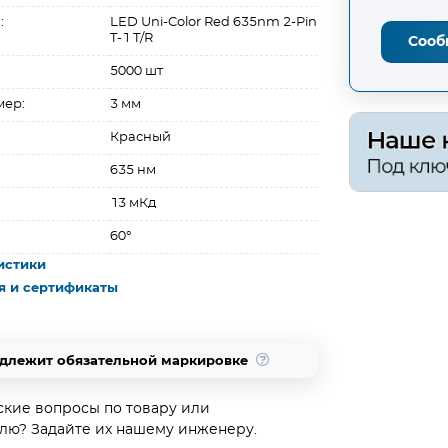
:
LED Uni-Color Red 635nm 2-Pin
T-1 T/R
Сооб
5000 шт
мер:
3 мм
Красный
635 нм
13 мКд
60°
истики
я и сертификаты
одлежит обязательной маркировке
ские вопросы по товару или
лю? Задайте их нашему инженеру.