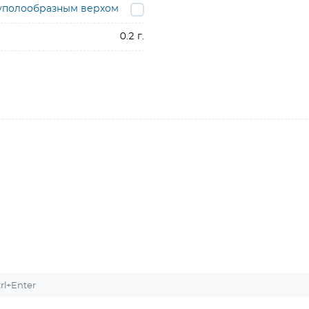
куполообразным верхом
0.2 г.
l+Enter