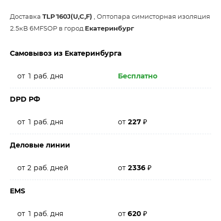
Доставка
TLP160J(U,C,F)
, Оптопара симисторная изоляция
2.5кВ 6MFSOP в город
Екатеринбург
Самовывоз из Екатеринбурга
от 1 раб. дня
Бесплатно
DPD РФ
от 1 раб. дня
от
227
₽
Деловые линии
от 2 раб. дней
от
2336
₽
EMS
от 1 раб. дня
от
620
₽