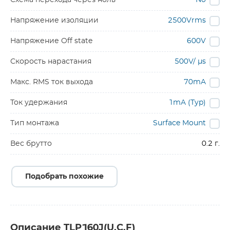
Схема перехода через ноль
No
Напряжение изоляции
2500Vrms
Напряжение Off state
600V
Скорость нарастания
500V/ µs
Макс. RMS ток выхода
70mA
Ток удержания
1mA (Typ)
Тип монтажа
Surface Mount
Вес брутто
0.2 г.
Подобрать похожие
Описание TLP160J(U,C,F)