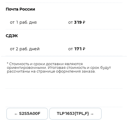
Почта России
от 1 раб. дня
от
319
₽
СДЭК
от 2 раб. дней
от
171
₽
* Стоимость и сроки доставки являются
ориентировочными. Итоговая стоимость и срок будут
рассчитаны на странице оформления заказа.
← S2S5A00F
TLP165J(TPL,F) →