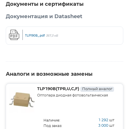
Документы и сертификаты
Документация и Datasheet
TLP190B_.pdf
357,3 кБ
Аналоги и возможные замены
TLP190B(TPR,U,C,F)
Полный аналог
Оптопара диодная фотовольтаическая
1 292
шт
Наличие:
3 000
шт
Под заказ: