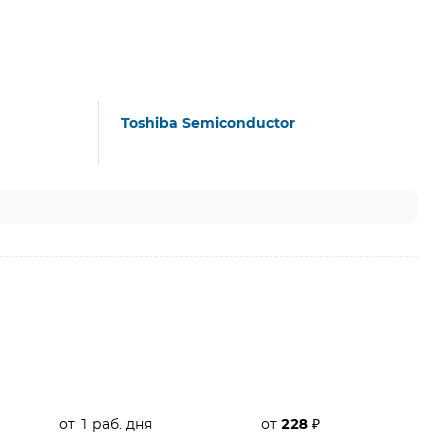
Toshiba Semiconductor
от 1 раб. дня
от
228
₽