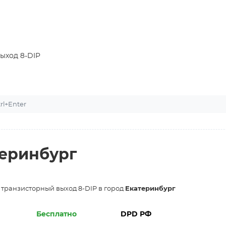
ыход 8-DIP
l+Enter
теринбург
 транзисторный выход 8-DIP в город
Екатеринбург
Бесплатно
DPD РФ