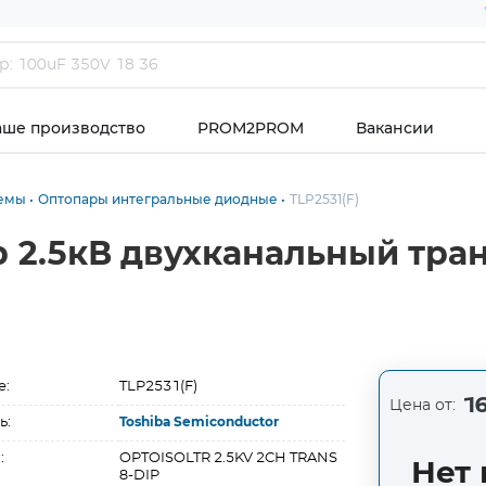
аше производство
PROM2PROM
Вакансии
хемы
Оптопары интегральные диодные
TLP2531(F)
р 2.5кВ двухканальный тра
е:
TLP2531(F)
16
Цена от:
ь:
Toshiba Semiconductor
:
OPTOISOLTR 2.5KV 2CH TRANS
Нет 
8-DIP