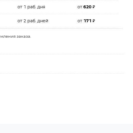
от 1 раб. дня
от
620
₽
от 2 раб. дней
от
171
₽
рмления заказа.