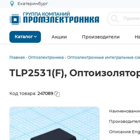
Екатеринбург
Акции
Производители
Н
Каталог
Главная
Оптоэлектроника
Оптоэлектронные интегральные с
TLP2531(F), Оптоизолято
247089
Код товара:
Наименовани
Производител
Описание Eng