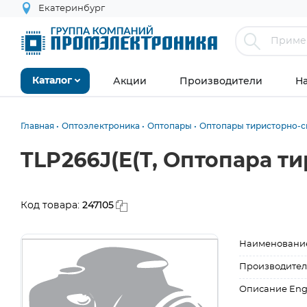
Екатеринбург
Акции
Производители
Н
Каталог
Главная
Оптоэлектроника
Оптопары
Оптопары тиристорно-
TLP266J(E(T, Оптопара т
247105
Код товара:
Наименовани
Производител
Описание Eng