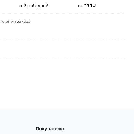
от 2 раб. дней
от
171
₽
рмления заказа.
Покупателю