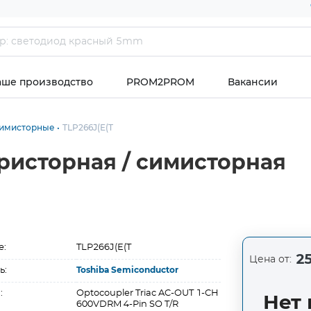
аше производство
PROM2PROM
Вакансии
симисторные
TLP266J(E(T
иристорная / симисторная
е:
TLP266J(E(T
25
Цена от:
ь:
Toshiba Semiconductor
:
Optocoupler Triac AC-OUT 1-CH
Нет 
600VDRM 4-Pin SO T/R