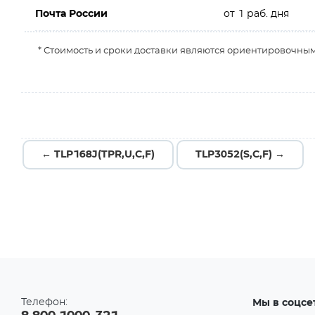
Почта России
от 1 раб. дня
* Стоимость и сроки доставки являются ориентировочным
← TLP168J(TPR,U,C,F)
TLP3052(S,C,F) →
Телефон:
Мы в соцсе