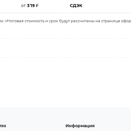
от
319
₽
СДЭК
и. Итоговая стоимость и срок будут рассчитаны на странице офо
тях
Информация