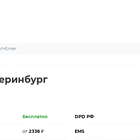
l+Enter
теринбург
Бесплатно
DPD РФ
от
2336
₽
EMS