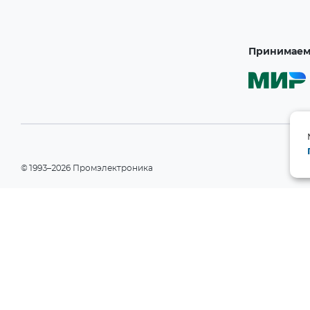
Принимаем 
©1993–2026 Промэлектроника
При использовании материалов сайта ссылка на сайт обязательн
Политика конфиденциальности
Информация на сайте носит справочный характер и не является пу
РФ). Производитель вправе изменять технические характеристики
уведомления. Актуальные данные приведены на официальном сай