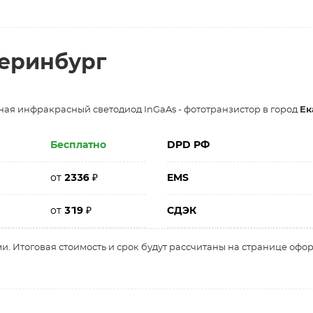
теринбург
ная инфракрасный светодиод InGaAs - фототранзистор в город
Ек
Бесплатно
DPD РФ
от
2336
₽
EMS
от
319
₽
СДЭК
и. Итоговая стоимость и срок будут рассчитаны на странице офо