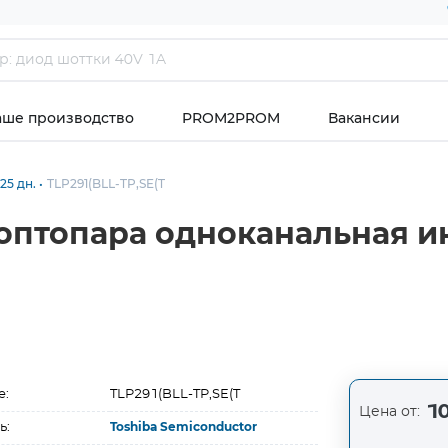
аше производство
PROM2PROM
Вакансии
25 дн.
TLP291(BLL-TP,SE(T
тооптопара одноканальная 
е:
TLP291(BLL-TP,SE(T
10
Цена от:
ь:
Toshiba Semiconductor