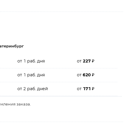
атеринбург
от 1 раб. дня
от
227
₽
от 1 раб. дня
от
620
₽
от 2 раб. дней
от
171
₽
рмления заказа.