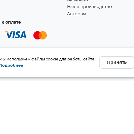
Наше производство
Авторам
к оплате
Мы используем файлы cookie для работы сайта.
Принять
Подробнее
а!
Ссылка скопирована в буфер обмена!
бличной офертой (ст. 437 ГК
 и комплект поставки без
те производителя.