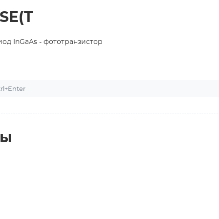
SE(T
од InGaAs - фототранзистор
l+Enter
ты