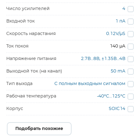
Число усилителей
4
Входной ток
1 пА
Скорость нарастания
0.12V/µS
Ток покоя
140 µA
Напряжение питания
2.7В…8В, ±1.35В…4В
Выходной ток (на канал)
50 mA
Тип выхода
С полным выходным сигналом
Рабочая температура
-40°C…125°C
Корпус
SOIC14
Подобрать похожие