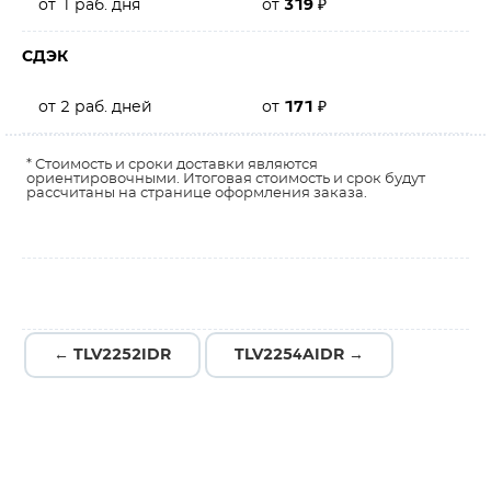
от 1 раб. дня
от
319
₽
СДЭК
от 2 раб. дней
от
171
₽
* Стоимость и сроки доставки являются
ориентировочными. Итоговая стоимость и срок будут
рассчитаны на странице оформления заказа.
← TLV2252IDR
TLV2254AIDR →