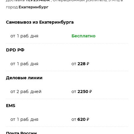
Доставка
TLV2374IDR
, Операционный усилитель, 3 МГц в
город
Екатеринбург
Самовывоз из Екатеринбурга
от 1 раб. дня
Бесплатно
DPD РФ
от 1 раб. дня
от
228
₽
Деловые линии
от 2 раб. дней
от
2250
₽
EMS
от 1 раб. дня
от
620
₽
Почта России