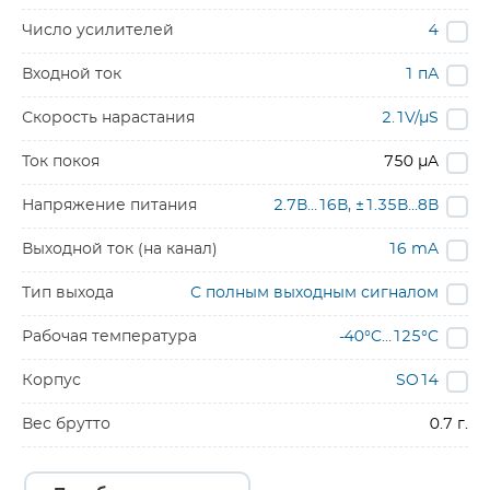
Число усилителей
4
Входной ток
1 пА
Скорость нарастания
2.1V/µS
Ток покоя
750 µA
Напряжение питания
2.7В…16В, ±1.35В…8В
Выходной ток (на канал)
16 mA
Тип выхода
С полным выходным сигналом
Рабочая температура
-40°C…125°C
Корпус
SO14
Вес брутто
0.7 г.