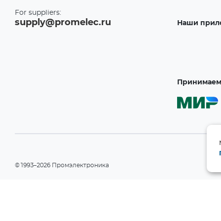
For suppliers:
supply@promelec.ru
Наши прил
Принимаем 
©1993–2026 Промэлектроника
При использовании материалов сайта ссылка на сайт обязательн
Политика конфиденциальности
Информация на сайте носит справочный характер и не является пу
РФ). Производитель вправе изменять технические характеристики