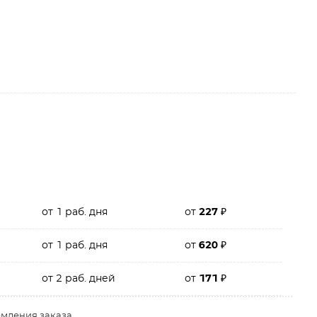
от 1 раб. дня
от
227
₽
от 1 раб. дня
от
620
₽
от 2 раб. дней
от
171
₽
рмления заказа.