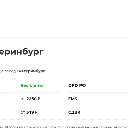
теринбург
 в город
Екатеринбург
Бесплатно
DPD РФ
от
2250
₽
EMS
от
319
₽
СДЭК
и. Итоговая стоимость и срок будут рассчитаны на странице офо