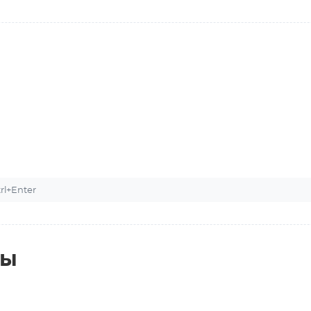
l+Enter
ты