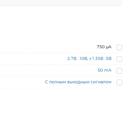
750 µA
2.7В…10В, ±1.35В…5В
50 mA
С полным выходным сигналом