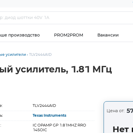
аше производство
PROM2PROM
Вакансии
ые усилители
TLV2444AID
й усилитель, 1.81 МГц
е:
TLV2444AID
57
Цена от:
ь:
Texas Instruments
:
IC OPAMP GP 1.81MHZ RRO
Нет 
14SOIC