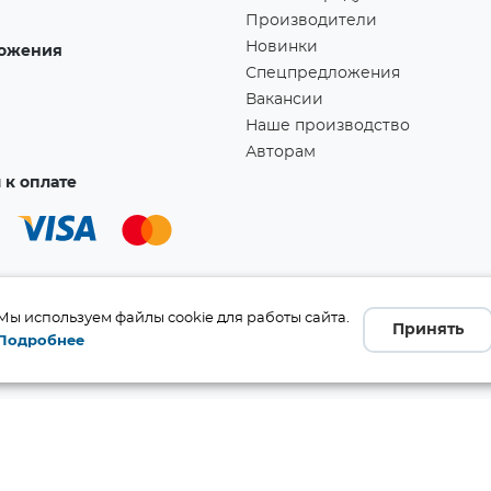
Производители
Новинки
ожения
Спецпредложения
Вакансии
Наше производство
Авторам
к оплате
Мы используем файлы cookie для работы сайта.
Принять
Подробнее
а!
Ссылка скопирована в буфер обмена!
бличной офертой (ст. 437 ГК
 и комплект поставки без