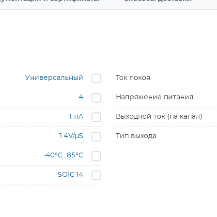
Универсальный
Ток покоя
4
Напряжение питания
1 пА
Выходной ток (на канал)
1.4V/µS
Тип выхода
-40°C…85°C
SOIC14