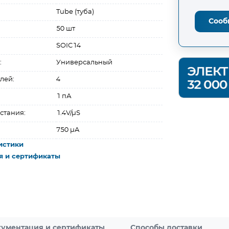
Tube (туба)
Сооб
50 шт
SOIC14
:
Универсальный
лей:
4
1 пА
стания:
1.4V/µS
750 µA
истики
я и сертификаты
ументация и сертификаты
Способы доставки