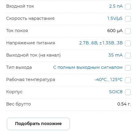
Входной ток
2.5 пА
Скорость нарастания
1.5V/µS
Ток покоя
600 µA
Напряжение питания
2.7В…6В, ±1.35В…3В
Выходной ток (на канал)
35 mA
Тип выхода
С полным выходным сигналом
Рабочая температура
-40°C…125°C
Корпус
SOIC8
Вес брутто
0.54 г.
Подобрать похожие