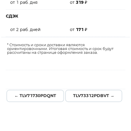
от 1 раб. дня
от
319
₽
СДЭК
от 2 раб. дней
от
171
₽
* Стоимость и сроки доставки являются
ориентировочными. Итоговая стоимость и срок будут
рассчитаны на странице оформления заказа.
← TLV71730PDQNT
TLV73312PDBVT →