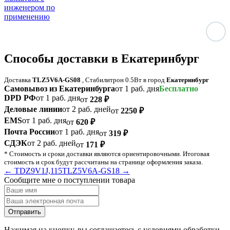
инженером по
применению
Способы доставки в Екатеринбург
Доставка
TLZ5V6A-GS08
, Стабилитрон 0.5Вт в город
Екатеринбург
Самовывоз из Екатеринбурга
от 1 раб. дня
Бесплатно
DPD РФ
от 1 раб. дня
от
228
₽
Деловые линии
от 2 раб. дней
от
2250
₽
EMS
от 1 раб. дня
от
620
₽
Почта России
от 1 раб. дня
от
319
₽
СДЭК
от 2 раб. дней
от
171
₽
* Стоимость и сроки доставки являются ориентировочными. Итоговая
стоимость и срок будут рассчитаны на странице оформления заказа.
← TDZ9V1J,115
TLZ5V6A-GS18 →
Сообщите мне о поступлении товара
Нажимая на кнопку, вы соглашаетесь с условиями обработки