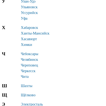
У
Улан-Удэ
Ульяновск
Уссурийск
Уфа
Х
Хабаровск
Ханты-Мансийск
Хасавюрт
Химки
Ч
Чебоксары
Челябинск
Череповец
Черкесск
Чита
Ш
Шахты
Щ
Щёлково
Э
Электросталь