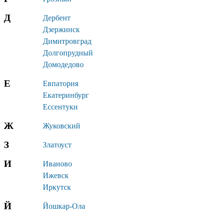
Д
Дербент
Дзержинск
Димитровград
Долгопрудный
Домодедово
Е
Евпатория
Екатеринбург
Ессентуки
Ж
Жуковский
З
Златоуст
И
Иваново
Ижевск
Иркутск
Й
Йошкар-Ола