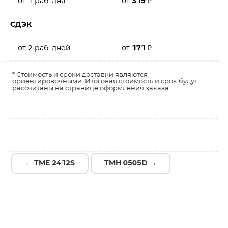
от 1 раб. дня
от
319
₽
СДЭК
от 2 раб. дней
от
171
₽
* Стоимость и сроки доставки являются
ориентировочными. Итоговая стоимость и срок будут
рассчитаны на странице оформления заказа.
← TME 2412S
TMH 0505D →