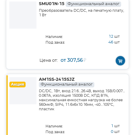
SMU01N-15
Функциональный аналог
Преобразователь DC/DC, на печатную плату,
1 Вт
12
шт
Наличие:
46
шт
Под заказ:
от 307,56
₽
Цена от:
AM1SS-2415SJZ
Акция
Функциональный аналог
DC/DC, 1Вт, вход 21.6…26.4В, выход 15В/0.007…
0.067А, изоляция 1500В DC, КПД 81%,
максимальная емкостная нагрузка не более
560мкФ, SIP4, 11.6x6x10.16мм, -40…105°C,
пластик
1
шт
Наличие:
0
шт
Под заказ: