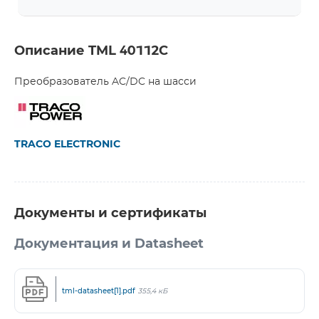
Описание TML 40112C
Преобразователь AC/DC на шасси
TRACO ELECTRONIC
Документы и сертификаты
Документация и Datasheet
tml-datasheet[1].pdf
355,4 кБ