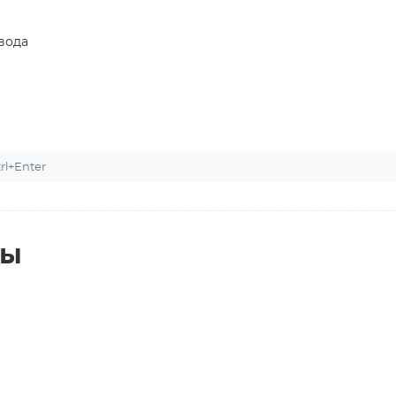
вода
l+Enter
ты