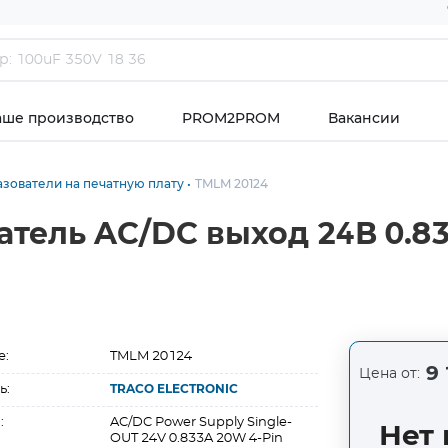
аше производство
PROM2PROM
Вакансии
зователи на печатную плату
TMLM 20124
тель AC/DC выход 24В 0.8
е:
TMLM 20124
9 
Цена от:
ь:
TRACO ELECTRONIC
:
AC/DC Power Supply Single-
Нет 
OUT 24V 0.833A 20W 4-Pin