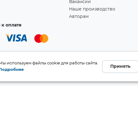
Вакансии
Наше производство
Авторам
к оплате
Мы используем файлы cookie для работы сайта.
Принять
Подробнее
а!
Ссылка скопирована в буфер обмена!
бличной офертой (ст. 437 ГК
 и комплект поставки без
те производителя.