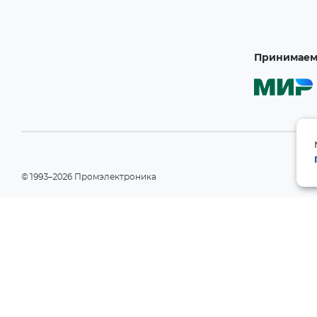
Принимаем 
©1993–2026 Промэлектроника
При использовании материалов сайта ссылка на сайт обязательн
Политика конфиденциальности
Информация на сайте носит справочный характер и не является пу
РФ). Производитель вправе изменять технические характеристики
уведомления. Актуальные данные приведены на официальном сай