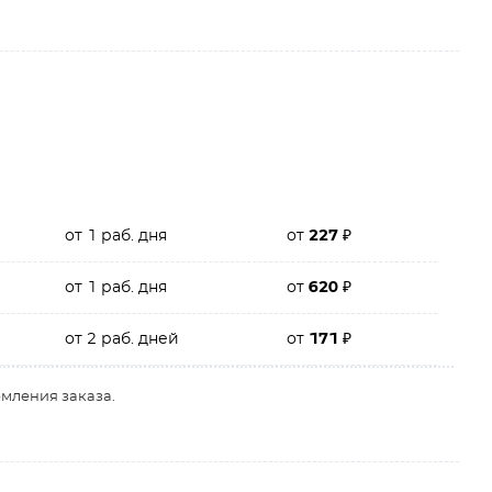
от 1 раб. дня
от
227
₽
от 1 раб. дня
от
620
₽
от 2 раб. дней
от
171
₽
рмления заказа.