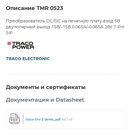
Описание TMR 0523
Преобразователь DC/DC на печатную плату вход 5В
двуполярный выход 15В/-15В 0.065A/-0.065A 2Вт 7-Pin
SIP
TRACO ELECTRONIC
Документы и сертификаты
Документация и Datasheet
traco~tmr 2-Series_.pdf
89,7 кБ