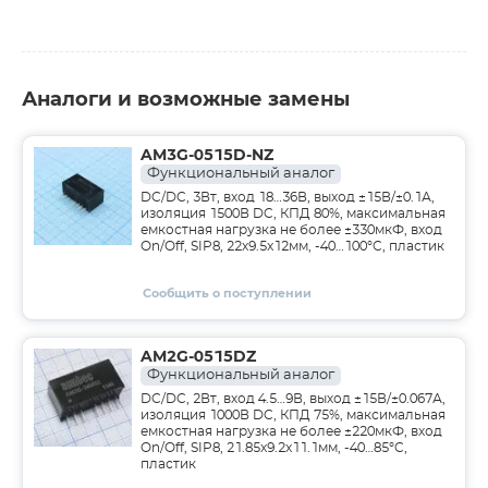
Аналоги и возможные замены
AM3G-0515D-NZ
Функциональный аналог
DC/DC, 3Вт, вход 18…36В, выход ±15В/±0.1А,
изоляция 1500В DC, КПД 80%, максимальная
емкостная нагрузка не более ±330мкФ, вход
On/Off, SIP8, 22x9.5x12мм, -40…100°C, пластик
Сообщить о поступлении
AM2G-0515DZ
Функциональный аналог
DC/DC, 2Вт, вход 4.5…9В, выход ±15В/±0.067А,
изоляция 1000В DC, КПД 75%, максимальная
емкостная нагрузка не более ±220мкФ, вход
On/Off, SIP8, 21.85x9.2x11.1мм, -40…85°C,
пластик