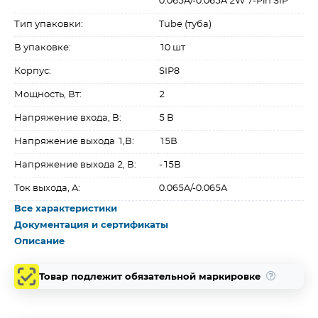
0.065A/-0.065A 2W 7-Pin SIP
Тип упаковки:
Tube (туба)
В упаковке:
10 шт
Корпус:
SIP8
Мощность, Вт:
2
Напряжение входа, В:
5 В
Напряжение выхода 1,В:
15В
Напряжение выхода 2, В:
-15В
Ток выхода, A:
0.065A/-0.065A
Все характеристики
Документация и сертификаты
Описание
Товар подлежит обязательной маркировке