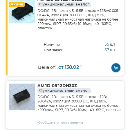
Акция
Функциональный аналог
DC/DC, 1Вт, вход 4.5…5.5В, выход ±12В/±0.005…
0.042А, изоляция 3000В DC, КПД 83%,
максимальная емкостная нагрузка не более
220мкФ, SIP7, 19.65x6x10.16мм, -40…105°C,
пластик
55
шт
Наличие:
37
шт
Под заказ:
от 138,02
₽
Цена от:
AM1D-0512DH30Z
Функциональный аналог
DC/DC, 1Вт, вход 4.5…5.5В, выход ±12В/
±0.042А, изоляция 3000В DC, КПД 80%,
максимальная емкостная нагрузка не более
±100мкФ, SIP7, 19.5x6x10мм, -40…85°C, пластик
Сообщить о поступлении