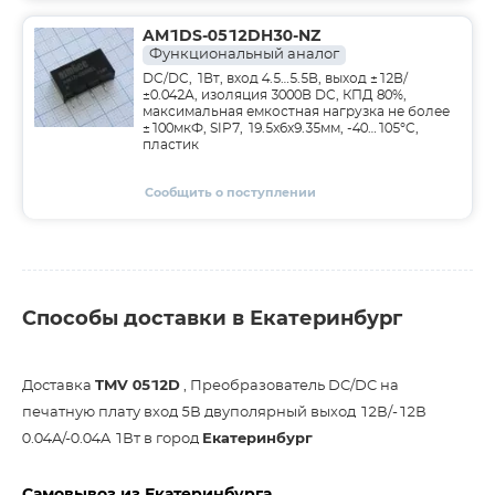
AM1DS-0512DH30-NZ
Функциональный аналог
DC/DC, 1Вт, вход 4.5…5.5В, выход ±12В/
±0.042А, изоляция 3000В DC, КПД 80%,
максимальная емкостная нагрузка не более
±100мкФ, SIP7, 19.5x6x9.35мм, -40…105°C,
пластик
Сообщить о поступлении
Способы доставки в Екатеринбург
Доставка
TMV 0512D
, Преобразователь DC/DC на
печатную плату вход 5В двуполярный выход 12В/-12В
0.04A/-0.04A 1Вт в город
Екатеринбург