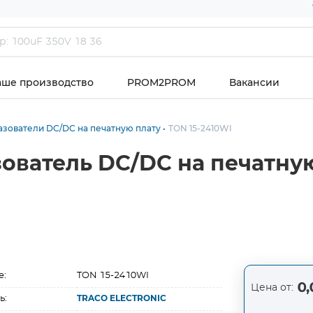
аше производство
PROM2PROM
Вакансии
зователи DC/DC на печатную плату
TON 15-2410WI
ователь DC/DC на печатную
е:
TON 15-2410WI
0,
Цена от:
ь:
TRACO ELECTRONIC