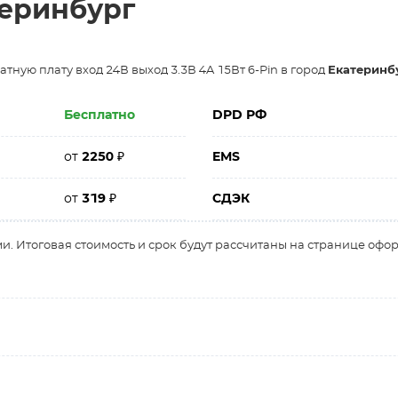
теринбург
тную плату вход 24В выход 3.3В 4A 15Вт 6-Pin в город
Екатеринб
Бесплатно
DPD РФ
от
2250
₽
EMS
от
319
₽
СДЭК
и. Итоговая стоимость и срок будут рассчитаны на странице офо