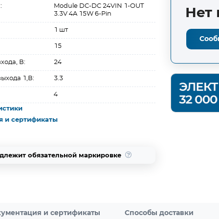
:
Module DC-DC 24VIN 1-OUT
Нет 
3.3V 4A 15W 6-Pin
1 шт
Сооб
15
ода, В:
24
ыхода 1,В:
3.3
4
истики
я и сертификаты
одлежит обязательной маркировке
ументация и сертификаты
Способы доставки