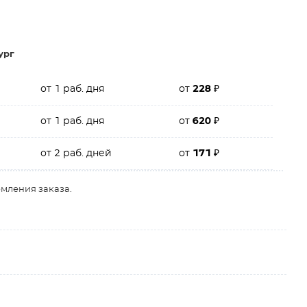
ург
от 1 раб. дня
от
228
₽
от 1 раб. дня
от
620
₽
от 2 раб. дней
от
171
₽
рмления заказа.