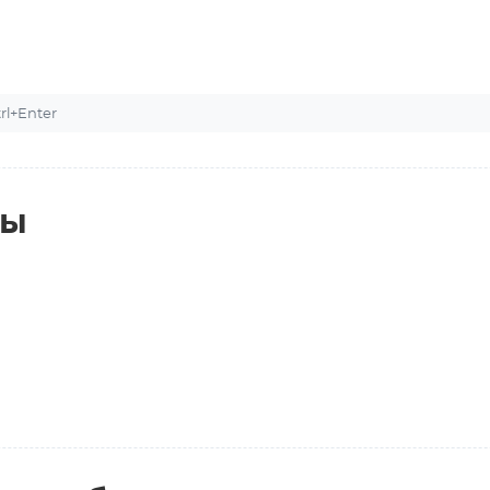
l+Enter
ты