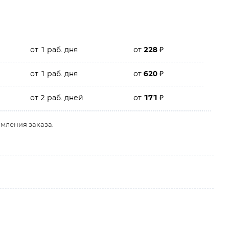
от 1 раб. дня
от
228
₽
от 1 раб. дня
от
620
₽
от 2 раб. дней
от
171
₽
рмления заказа.