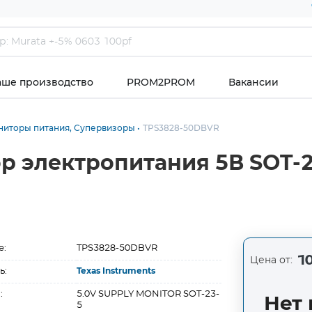
аше производство
PROM2PROM
Вакансии
иторы питания, Супервизоры
TPS3828-50DBVR
р электропитания 5В SOT-2
е:
TPS3828-50DBVR
10
Цена от:
ь:
Texas Instruments
:
5.0V SUPPLY MONITOR SOT-23-
Нет 
5