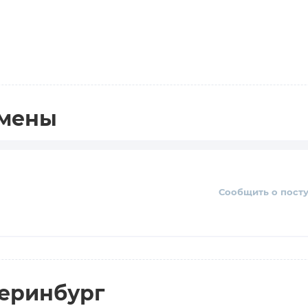
амены
Сообщить о пост
теринбург