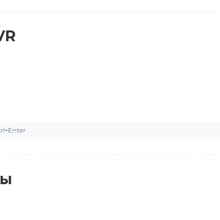
VR
l+Enter
ты