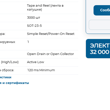
Tape and Reel (лента в
катушке)
Сооб
3000 шт
SOT-23-5
ра:
Simple Reset/Power-On Reset
лируемых
1
Open Drain or Open Collector
 (High/Low):
Active Low
 сброса:
120 ms Minimum
истики
я и сертификаты