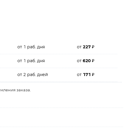
от 1 раб. дня
от
227
₽
от 1 раб. дня
от
620
₽
от 2 раб. дней
от
171
₽
рмления заказа.