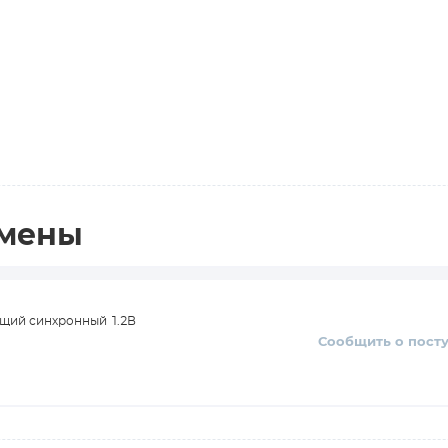
амены
щий синхронный 1.2В
Сообщить о пост