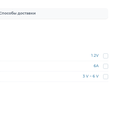
Способы доставки
1.2V
6A
3 V ~ 6 V