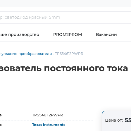
аше производство
PROM2PROM
Вакансии
пульсные преобразователи
TPS54612PWPR
зователь постоянного ток
е:
TPS54612PWPR
55
Цена от:
ь:
Texas Instruments