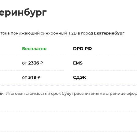
теринбург
о тока понижающий синхронный 1.2В в город
Екатеринбург
Бесплатно
DPD РФ
от
2336
₽
EMS
от
319
₽
СДЭК
и. Итоговая стоимость и срок будут рассчитаны на странице офо