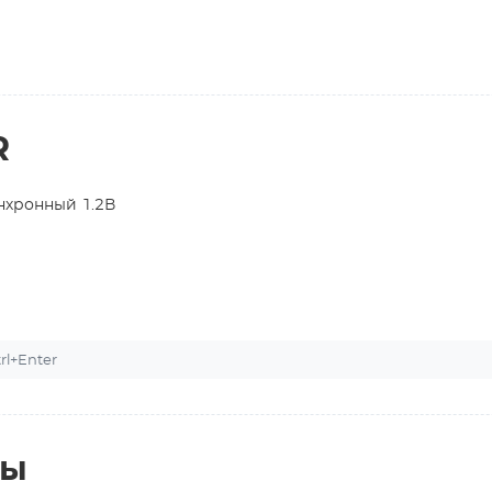
R
нхронный 1.2В
l+Enter
ты