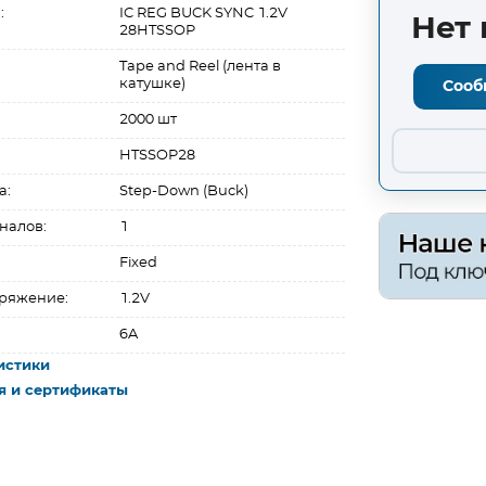
:
IC REG BUCK SYNC 1.2V
Нет 
28HTSSOP
Tape and Reel (лента в
катушке)
Сооб
2000 шт
HTSSOP28
а:
Step-Down (Buck)
налов:
1
Fixed
ряжение:
1.2V
6A
истики
я и сертификаты