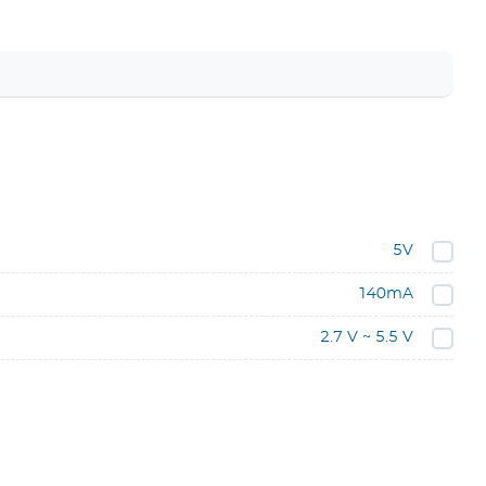
5V
140mA
2.7 V ~ 5.5 V