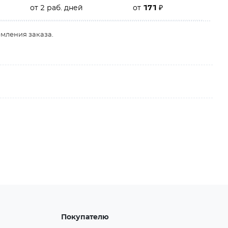
от 2 раб. дней
от
171
₽
рмления заказа.
Покупателю