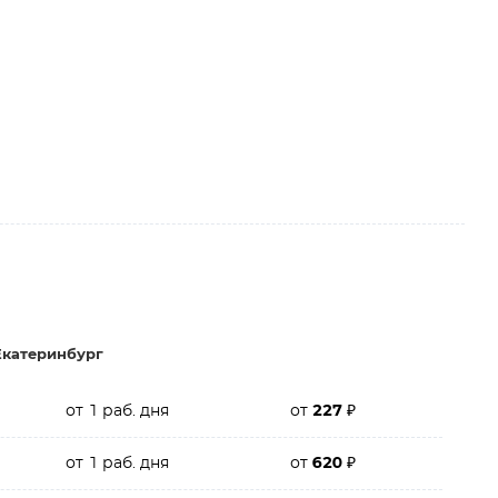
Екатеринбург
от 1 раб. дня
от
227
₽
от 1 раб. дня
от
620
₽