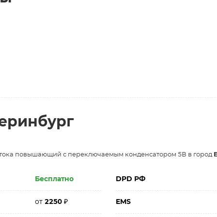
теринбург
 тока повышающий с переключаемым конденсатором 5В в город
Бесплатно
DPD РФ
от
2250
₽
EMS