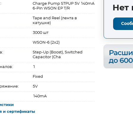
:
Charge Pump STPUP 5V 140mA
Нет 
6-Pin WSON EP T/R
Tape and Reel (лента в
катушке)
Сооб
3000 шт
WSON-6 (2x2)
а:
Step-Up (Boost), Switched
Capacitor (Cha
налов:
1
Fixed
ряжение:
5V
140mA
истики
я и сертификаты