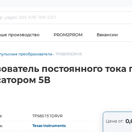
аше производство
PROM2PROM
Вакансии
пульсные преобразователи
TPS60151DRVR
ователь постоянного ток
атором 5В
е:
TPS60151DRVR
0,
Цена от:
ь:
Texas Instruments