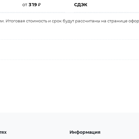
от
319
₽
СДЭК
и. Итоговая стоимость и срок будут рассчитаны на странице офо
тях
Информация