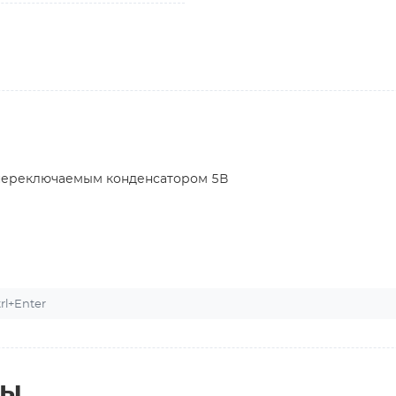
переключаемым конденсатором 5В
l+Enter
ты