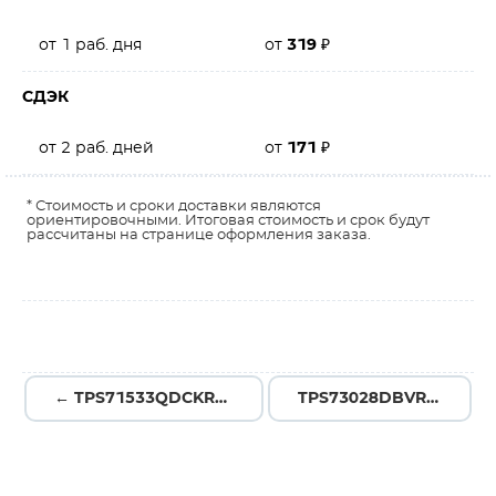
от 1 раб. дня
от
319
₽
СДЭК
от 2 раб. дней
от
171
₽
* Стоимость и сроки доставки являются
ориентировочными. Итоговая стоимость и срок будут
рассчитаны на странице оформления заказа.
← TPS71533QDCKRQ1
TPS73028DBVR →