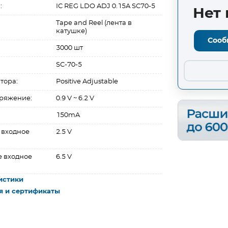
:
IC REG LDO ADJ 0.15A SC70-5
Нет 
Tape and Reel (лента в
катушке)
Сооб
3000 шт
SC-70-5
тора:
Positive Adjustable
ряжение:
0.9 V ~ 6.2 V
150mA
 входное
2.5 V
 входное
6.5 V
истики
я и сертификаты