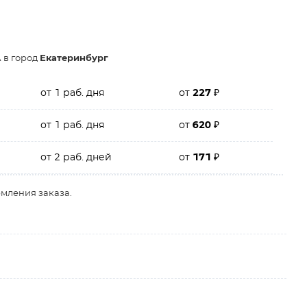
 в город
Екатеринбург
от 1 раб. дня
от
227
₽
от 1 раб. дня
от
620
₽
от 2 раб. дней
от
171
₽
рмления заказа.