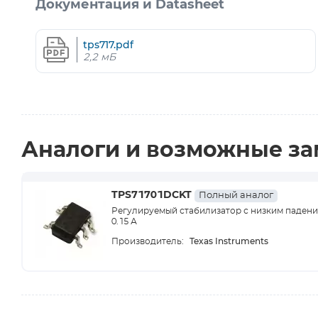
Документация и Datasheet
tps717.pdf
2,2 мБ
Аналоги и возможные з
TPS71701DCKT
Полный аналог
Регулируемый стабилизатор с низким паден
0.15 А
Texas Instruments
Производитель: