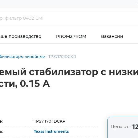
аше производство
PROM2PROM
Вакансии
абилизаторы линейные
TPS71701DCKR
емый стабилизатор с низк
и, 0.15 А
е:
TPS71701DCKR
12
Цена от:
ь:
Texas Instruments