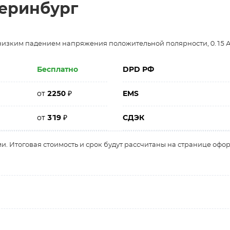
теринбург
 низким падением напряжения положительной полярности, 0.15 А
Бесплатно
DPD РФ
от
2250
₽
EMS
от
319
₽
СДЭК
и. Итоговая стоимость и срок будут рассчитаны на странице офо