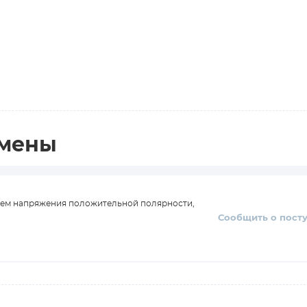
амены
ием напряжения положительной полярности,
Сообщить о пост