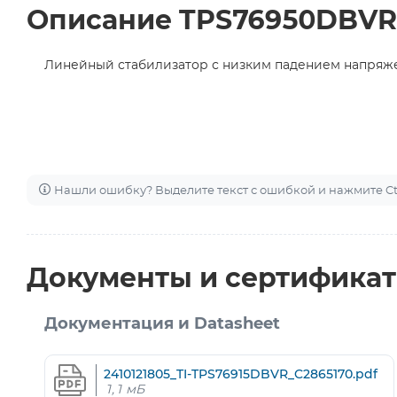
Описание TPS76950DBVR
Линейный стабилизатор с низким падением напряжен
Нашли ошибку? Выделите текст с ошибкой и нажмите Ctr
Документы и сертифика
Документация и Datasheet
2410121805_TI-TPS76915DBVR_C2865170.pdf
1,1 мБ