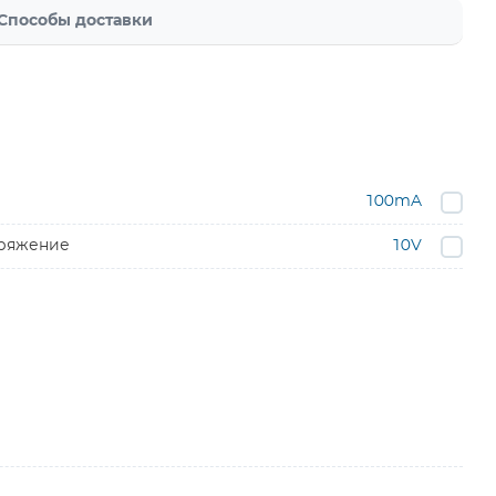
Способы доставки
100mA
пряжение
10V