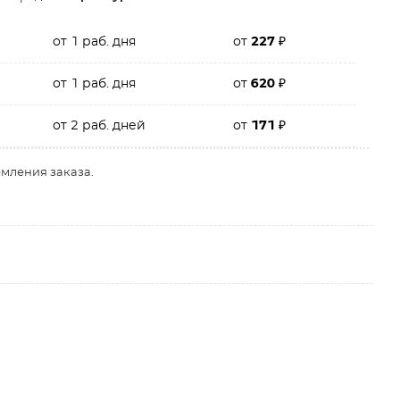
от 1 раб. дня
от
227
₽
от 1 раб. дня
от
620
₽
от 2 раб. дней
от
171
₽
рмления заказа.