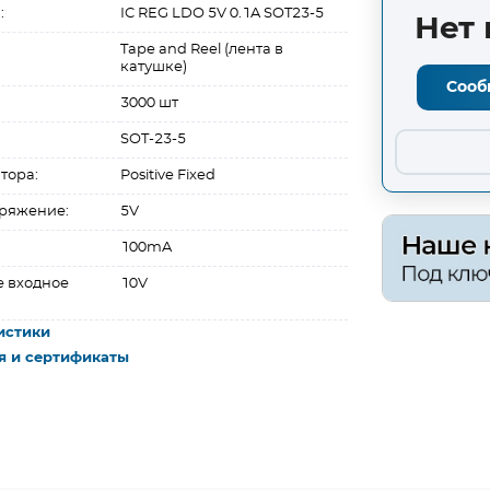
:
IC REG LDO 5V 0.1A SOT23-5
Нет 
Tape and Reel (лента в
катушке)
Сооб
3000 шт
SOT-23-5
тора:
Positive Fixed
ряжение:
5V
100mA
 входное
10V
истики
я и сертификаты