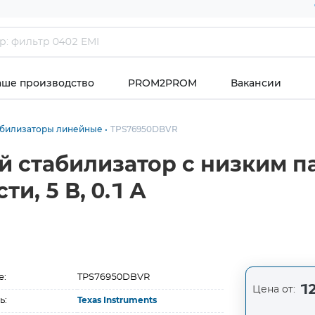
аше производство
PROM2PROM
Вакансии
абилизаторы линейные
TPS76950DBVR
 стабилизатор с низким 
, 5 В, 0.1 А
е:
TPS76950DBVR
12
Цена от:
ь:
Texas Instruments