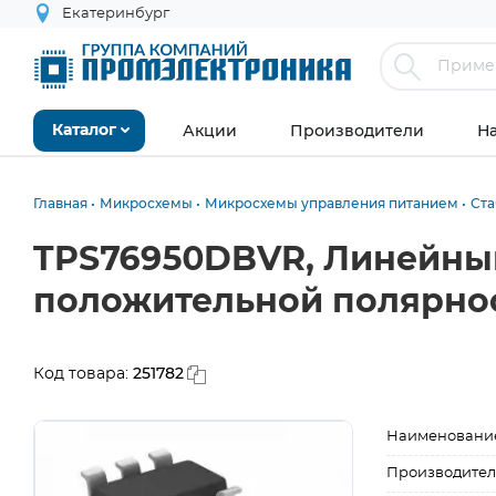
Екатеринбург
Акции
Производители
Н
Каталог
Главная
Микросхемы
Микросхемы управления питанием
Ст
TPS76950DBVR, Линейный
положительной полярности
251782
Код товара:
Наименовани
Производител