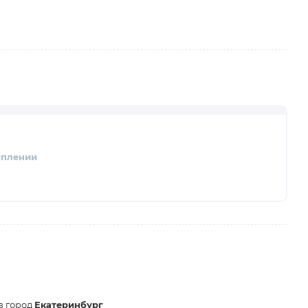
уплении
в город
Екатеринбург