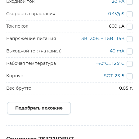
Входной ток
20 нА
Скорость нарастания
0.4V/µS
Ток покоя
600 µA
Напряжение питания
3В…30В, ±1.5В…15В
Выходной ток (на канал)
40 mA
Рабочая температура
-40°C…125°C
Корпус
SOT-23-5
Вес брутто
0.05 г.
Подобрать похожие