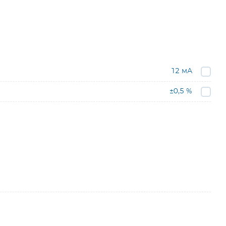
12 мА
±0,5 %