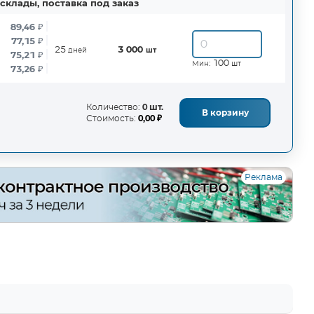
склады, поставка под заказ
89,46
₽
77,15
₽
25
3 000
дней
шт
75,21
₽
100
Мин:
шт
73,26
₽
Количество:
0 шт.
В корзину
Стоимость:
0,00 ₽
Реклама