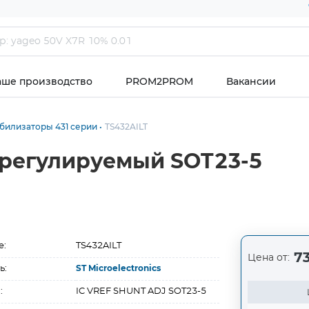
аше производство
PROM2PROM
Вакансии
билизаторы 431 серии
TS432AILT
 регулируемый SOT23-5
е:
TS432AILT
73
Цена от:
ь:
ST Microelectronics
:
IC VREF SHUNT ADJ SOT23-5