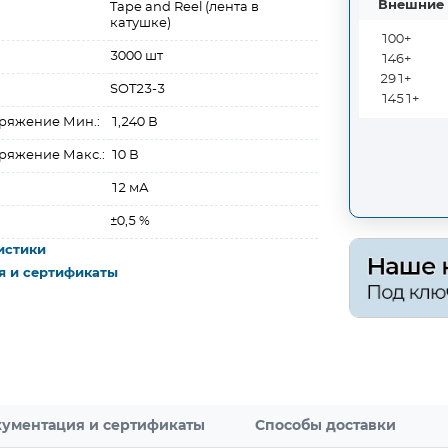
Внешние 
Tape and Reel (лента в
катушке)
100+
3000 шт
146+
291+
SOT23-3
1451+
ряжение Мин.:
1,240 В
ряжение Макс.:
10 В
12 мА
±0,5 %
истики
я и сертификаты
ументация и сертификаты
Способы доставки