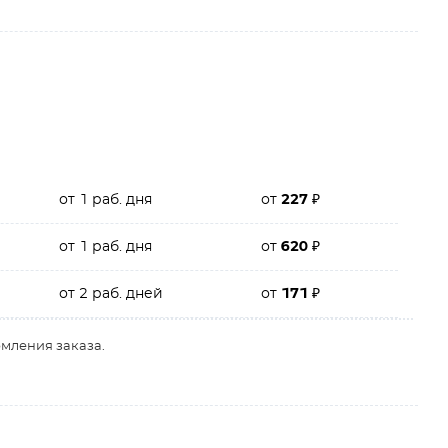
от 1 раб. дня
от
227
₽
от 1 раб. дня
от
620
₽
от 2 раб. дней
от
171
₽
рмления заказа.