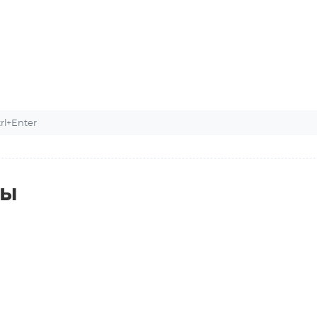
l+Enter
ты