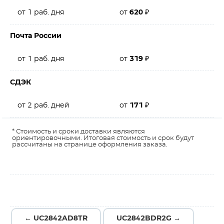
от 1 раб. дня
от
620
₽
Почта России
от 1 раб. дня
от
319
₽
СДЭК
от 2 раб. дней
от
171
₽
* Стоимость и сроки доставки являются
ориентировочными. Итоговая стоимость и срок будут
рассчитаны на странице оформления заказа.
← UC2842AD8TR
UC2842BDR2G →