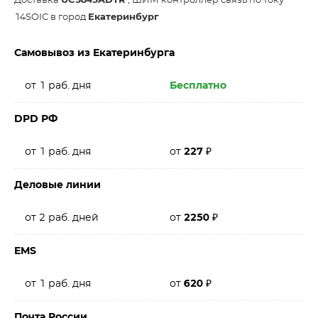
Доставка
UC3845ADTR
, ШИМ контроллер связь по току
14SOIC в город
Екатеринбург
Самовывоз из Екатеринбурга
от 1 раб. дня
Бесплатно
DPD РФ
от 1 раб. дня
от
227
₽
Деловые линии
от 2 раб. дней
от
2250
₽
EMS
от 1 раб. дня
от
620
₽
Почта России