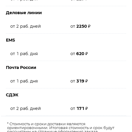
Деловые линии
от 2 раб. дней
от
2250
₽
EMS
от 1 раб. дня
от
620
₽
Почта России
от 1 раб. дня
от
319
₽
СДЭК
от 2 раб. дней
от
171
₽
* Стоимость и сроки доставки являются
ориентировочными. Итоговая стоимость и срок будут
рассчитаны на странице оформления заказа.