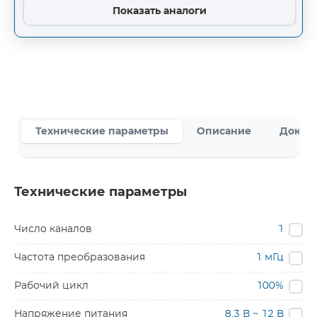
Показать аналоги
Технические параметры
Описание
Докум
Технические параметры
Число каналов
1
Частота преобразования
1 мГц
Рабочий цикл
100%
Напряжение питания
8.3 В ~ 12 В