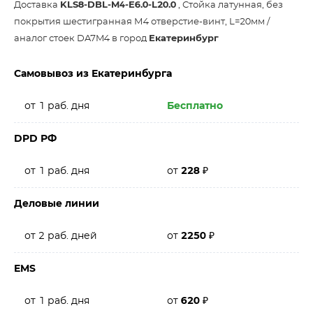
Доставка
KLS8-DBL-M4-E6.0-L20.0
, Стойка латунная, без
покрытия шестигранная М4 отверстие-винт, L=20мм /
аналог стоек DA7M4 в город
Екатеринбург
Самовывоз из Екатеринбурга
от 1 раб. дня
Бесплатно
DPD РФ
от 1 раб. дня
от
228
₽
Деловые линии
от 2 раб. дней
от
2250
₽
EMS
от 1 раб. дня
от
620
₽