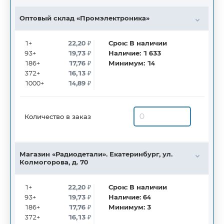
Оптовый склад «Промэлектроника»
1+
22,20
₽
Срок:
В наличии
93+
19,73
₽
Наличие:
1 633
186+
17,76
₽
Минимум:
14
372+
16,13
₽
1000+
14,89
₽
Количество в заказ
Магазин «Радиодетали». Екатеринбург, ул.
Колмогорова, д. 70
1+
22,20
₽
Срок:
В наличии
93+
19,73
₽
Наличие:
64
186+
17,76
₽
Минимум:
3
372+
16,13
₽