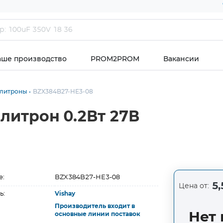
аше производство
PROM2PROM
Вакансии
илитроны
BZX384B27-HE3-08
литрон 0.2Вт 27В
е:
BZX384B27-HE3-08
5,
Цена от:
ь:
Vishay
Производитель входит в
Нет 
основные линии поставок