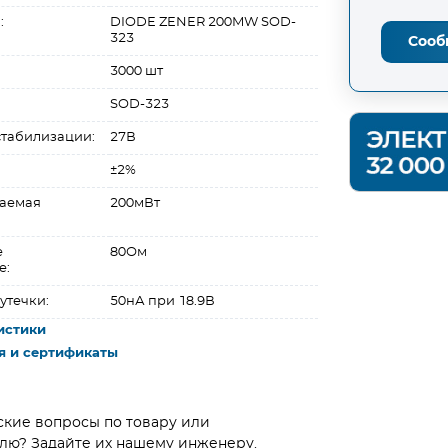
:
DIODE ZENER 200MW SOD-
323
Сооб
3000 шт
SOD-323
табилизации:
27В
±2%
ваемая
200мВт
е
80Ом
е:
утечки:
50нА при 18.9В
истики
я и сертификаты
ские вопросы по товару или
лю? Задайте их нашему инженеру.