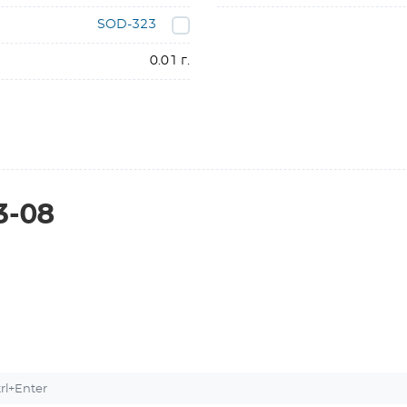
SOD-323
0.01 г.
3-08
l+Enter