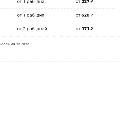
от 1 раб. дня
от
227
₽
от 1 раб. дня
от
620
₽
от 2 раб. дней
от
171
₽
рмления заказа.