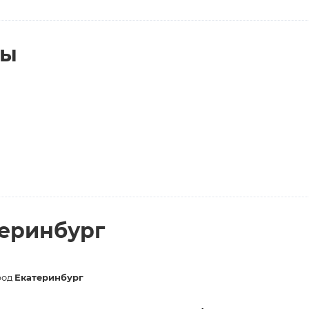
ты
теринбург
род
Екатеринбург