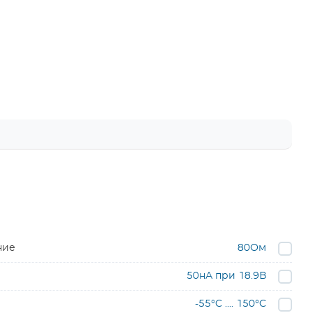
ние
80Ом
50нА при 18.9В
-55°C .... 150°C