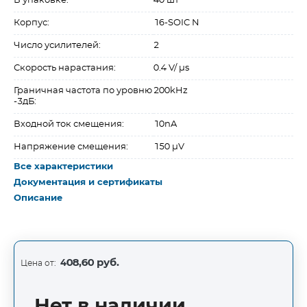
В упаковке:
40 шт
Корпус:
16-SOIC N
Число усилителей:
2
Скорость нарастания:
0.4 V/ µs
Граничная частота по уровню
200kHz
-3дБ:
Входной ток смещения:
10nA
Напряжение смещения:
150 µV
Все характеристики
Документация и сертификаты
Описание
408,60 руб.
Цена от:
Нет в наличии