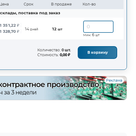
Цена
Срок
В продаже
Кол-во
склады, поставка под заказ
1 351,22
₽
14
12
дней
шт
1 328,70
₽
6
Мин:
шт
Количество:
0 шт.
В корзину
Стоимость:
0,00 ₽
Реклама