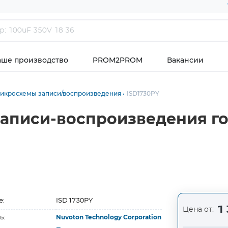
аше производство
PROM2PROM
Вакансии
икросхемы записи/воспроизведения
ISD1730PY
записи-воспроизведения г
е:
ISD1730PY
1 
Цена от:
ь:
Nuvoton Technology Corporation