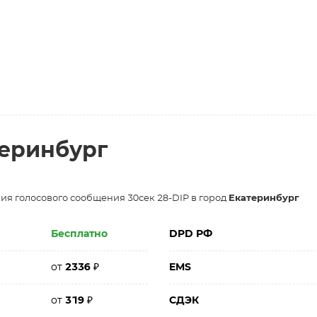
теринбург
я голосового сообщения 30сек 28-DIP в город
Екатеринбург
Бесплатно
DPD РФ
от
2336
₽
EMS
от
319
₽
СДЭК