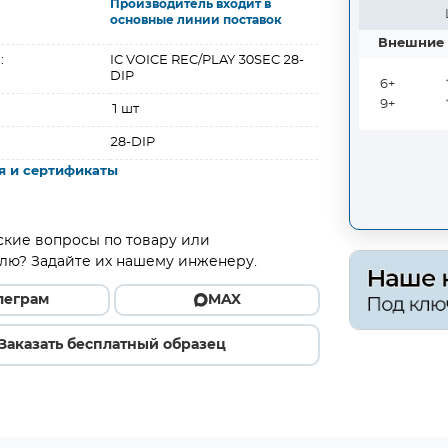
Производитель входит в
основные линии поставок
Внешние 
:
IC VOICE REC/PLAY 30SEC 28-
DIP
6+
9+
1 шт
28-DIP
я и сертификаты
ские вопросы по товару или
лю? Задайте их нашему инженеру.
леграм
MAX
Заказать бесплатный образец