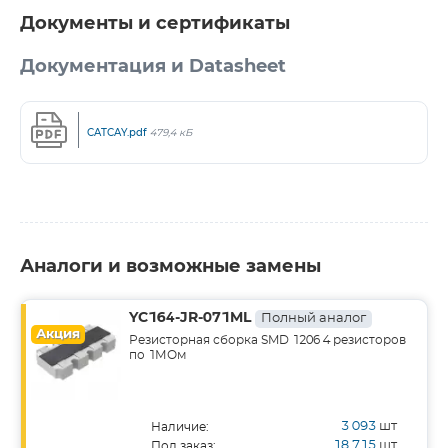
Документы и сертификаты
Документация и Datasheet
CATCAY.pdf
479,4 кБ
Аналоги и возможные замены
YC164-JR-071ML
Полный аналог
Акция
Резисторная сборка SMD 1206 4 резисторов
по 1МОм
3 093
шт
Наличие:
18 715
шт
Под заказ: