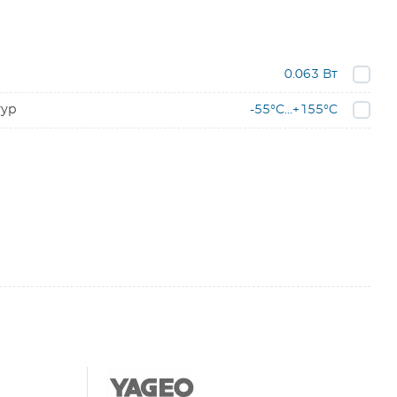
0.063 Вт
тур
-55°C...+155°C