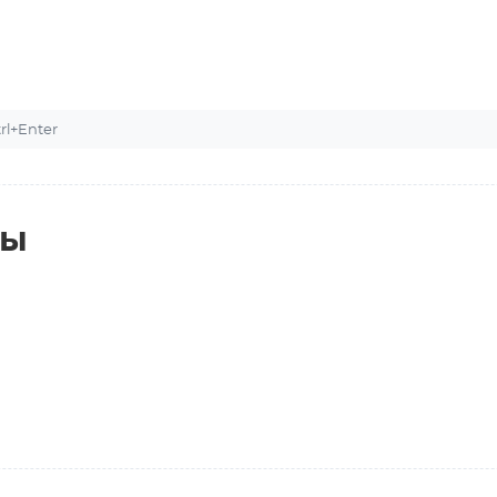
l+Enter
ты