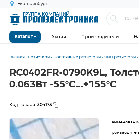
Екатеринбург
Акции
Производители
Н
Каталог
Главная
Резисторы
Постоянные резисторы
ЧИП резисторы
RC0402FR-0790K9L, Толс
0.063Вт -55°С...+155°С
304175
Код товара:
Наименовани
Производител