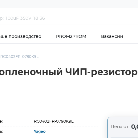
аше производство
PROM2PROM
Вакансии
RC0402FR-0790K9L
топленочный ЧИП-резистор 
е:
RC0402FR-0790K9L
0,
Цена от:
ь:
Yageo