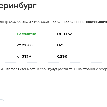
теринбург
тор 0402 90.9кОм ±1% 0.063Вт -55°С...+155°С в город
Екатеринбу
Бесплатно
DPD РФ
от
2250
₽
EMS
от
319
₽
СДЭК
и. Итоговая стоимость и срок будут рассчитаны на странице офо