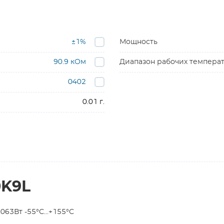
±1%
Мощность
90.9 кОм
Диапазон рабочих темпера
0402
0.01 г.
0K9L
63Вт -55°С...+155°С