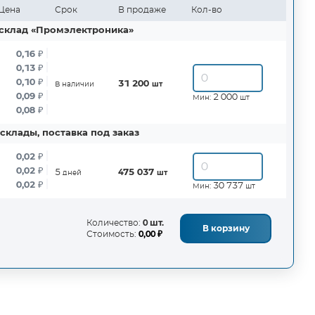
Цена
Срок
В продаже
Кол-во
склад «Промэлектроника»
0,16
₽
0,13
₽
0,10
₽
31 200
В наличии
шт
0,09
₽
2 000
Мин:
шт
0,08
₽
склады, поставка под заказ
0,02
₽
0,02
₽
5
475 037
дней
шт
0,02
₽
30 737
Мин:
шт
Количество:
0 шт.
В корзину
Стоимость:
0,00 ₽