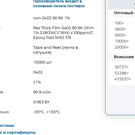
Производитель входит в
основные линии поставок
Оптовый 
чип 0402 90.9К 1%
100+
:
Res Thick Film 0402 90.9K Ohm
2600+
1% 0.063W(1/16W) ±100ppm/C
5000+
Epoxy Pad SMD T/R
10000+
20000+
Tape and Reel (лента в
катушке)
Внешние 
10000 шт
30737+
0402
52286+
475037+
±1%
е:
90.9 кОм
0.063 Вт
очих
-55°C...+155°C
истики
я и сертификаты