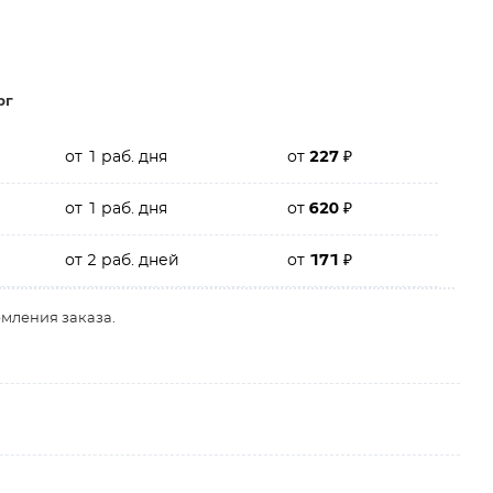
рг
от 1 раб. дня
от
227
₽
от 1 раб. дня
от
620
₽
от 2 раб. дней
от
171
₽
рмления заказа.