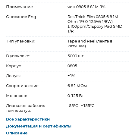
Примечание:
чип 0805 6.81М 1%
Описание Eng:
Res Thick Film 0805 6.81M
Ohm 1% 0.125W(1/8W)
±100ppm/C Epoxy Pad SMD
T/R
Тип упаковки:
Tape and Reel (лента в
катушке)
В упаковке:
5000 шт
Корпус:
0805
Допуск:
±1%
Сопротивление:
6.81 МОм
Мощность:
0.125 Вт
Диапазон рабочих
-55°C...+155°C
температур:
Все характеристики
Документация и сертификаты
Описание