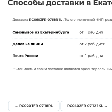
Способы доставки в Ека
Доставка
RC0603FR-0768R1L
, Толстопленочный ЧИП-резис
Самовывоз из Екатеринбурга
от 1 раб. дня
Деловые линии
от 2 раб. дней
Почта России
от 1 раб. дня
* Стоимость и сроки доставки являются ориентировочным
← RC0201FR-0718RL
RC0402FR-07121KL →