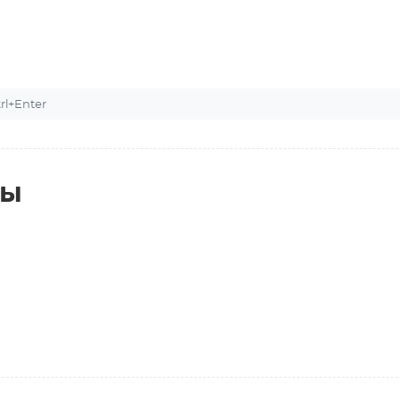
l+Enter
ты