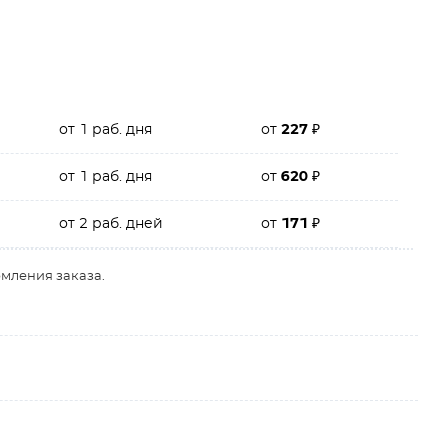
от 1 раб. дня
от
227
₽
от 1 раб. дня
от
620
₽
от 2 раб. дней
от
171
₽
рмления заказа.