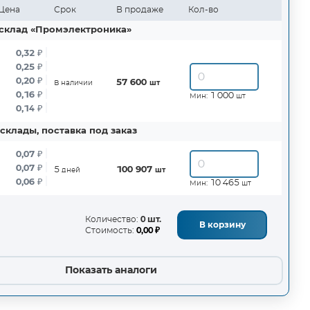
Цена
Срок
В продаже
Кол-во
склад «Промэлектроника»
0,32
₽
0,25
₽
0,20
₽
57 600
В наличии
шт
0,16
₽
1 000
Мин:
шт
0,14
₽
склады, поставка под заказ
0,07
₽
0,07
₽
5
100 907
дней
шт
0,06
₽
10 465
Мин:
шт
Количество:
0 шт.
В корзину
Стоимость:
0,00 ₽
Показать аналоги