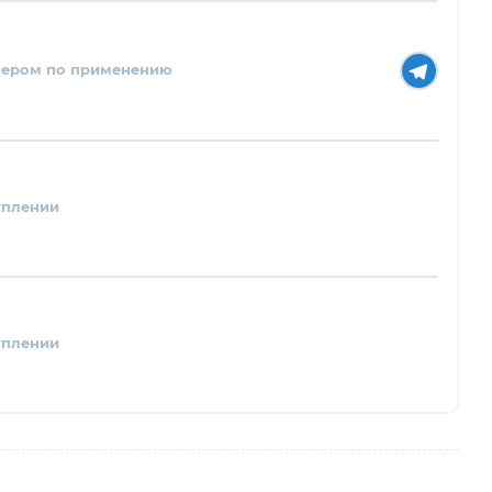
нером по применению
уплении
уплении