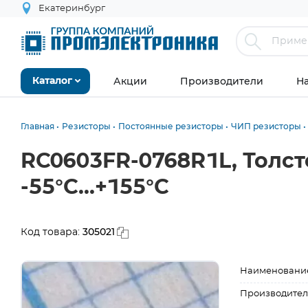
Екатеринбург
Акции
Производители
Н
Каталог
Главная
Резисторы
Постоянные резисторы
ЧИП резисторы
RC0603FR-0768R1L, Толст
-55°С...+155°С
305021
Код товара:
Наименовани
Производител