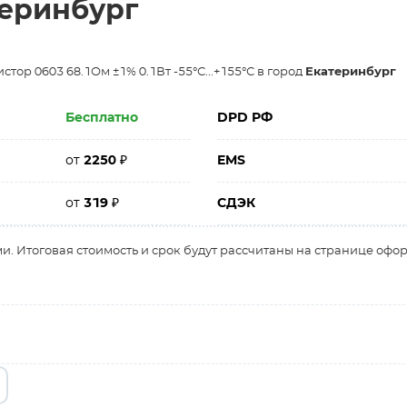
теринбург
тор 0603 68.1Ом ±1% 0.1Вт -55°С...+155°С в город
Екатеринбург
Бесплатно
DPD РФ
от
2250
₽
EMS
от
319
₽
СДЭК
и. Итоговая стоимость и срок будут рассчитаны на странице офо