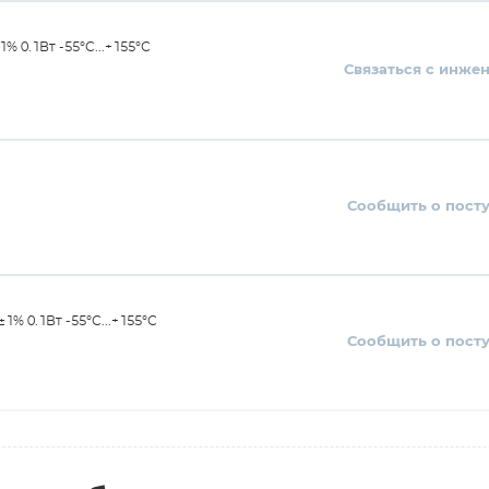
 0.1Вт -55°С...+155°С
Связаться с инже
Сообщить о пост
% 0.1Вт -55°С...+155°С
Сообщить о пост