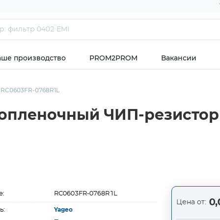
аше производство
PROM2PROM
Вакансии
RC0603FR-0768R1L
опленочный ЧИП-резистор 
е:
RC0603FR-0768R1L
0,
Цена от:
ь:
Yageo