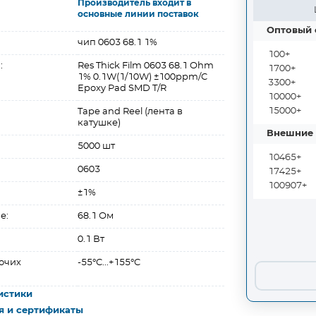
Производитель входит в
основные линии поставок
Оптовый 
чип 0603 68.1 1%
100+
:
Res Thick Film 0603 68.1 Ohm
1700+
1% 0.1W(1/10W) ±100ppm/C
3300+
Epoxy Pad SMD T/R
10000+
15000+
Tape and Reel (лента в
катушке)
Внешние 
5000 шт
10465+
0603
17425+
100907+
±1%
е:
68.1 Ом
0.1 Вт
очих
-55°C...+155°C
истики
я и сертификаты