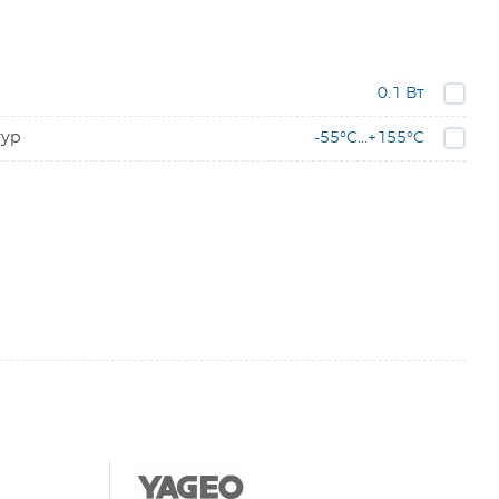
0.1 Вт
тур
-55°C...+155°C