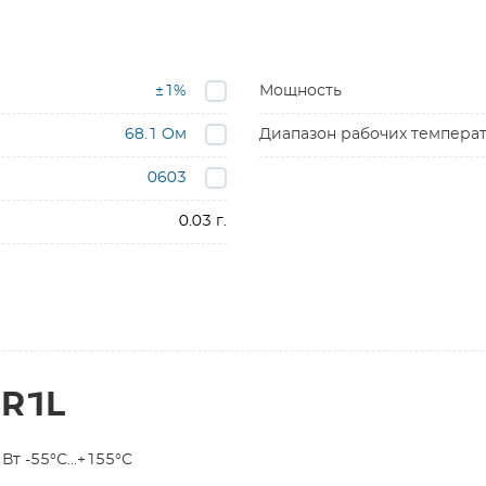
±1%
Мощность
68.1 Ом
Диапазон рабочих темпера
0603
0.03 г.
8R1L
т -55°С...+155°С