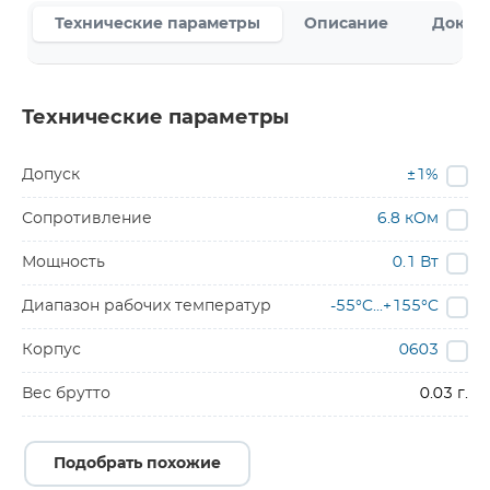
Технические параметры
Описание
Докум
Технические параметры
Допуск
±1%
Сопротивление
6.8 кОм
Мощность
0.1 Вт
Диапазон рабочих температур
-55°C...+155°C
Корпус
0603
Вес брутто
0.03 г.
Подобрать похожие