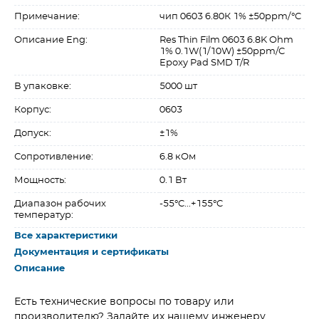
Примечание:
чип 0603 6.80К 1% ±50ppm/°C
Описание Eng:
Res Thin Film 0603 6.8K Ohm
1% 0.1W(1/10W) ±50ppm/C
Epoxy Pad SMD T/R
В упаковке:
5000 шт
Корпус:
0603
Допуск:
±1%
Сопротивление:
6.8 кОм
Мощность:
0.1 Вт
Диапазон рабочих
-55°C...+155°C
температур:
Все характеристики
Документация и сертификаты
Описание
Есть технические вопросы по товару или
производителю? Задайте их нашему инженеру.