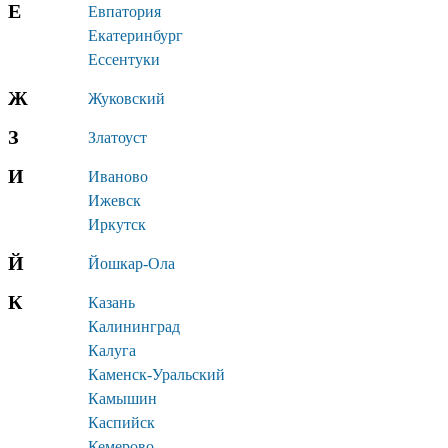
Е
Евпатория
Екатеринбург
Ессентуки
Ж
Жуковский
З
Златоуст
И
Иваново
Ижевск
Иркутск
Й
Йошкар-Ола
К
Казань
Калининград
Калуга
Каменск-Уральский
Камышин
Каспийск
Кемерово