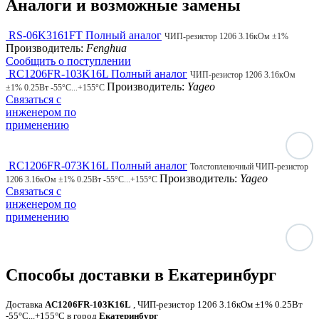
Аналоги и возможные замены
RS-06K3161FT
Полный аналог
ЧИП-резистор 1206 3.16кОм ±1%
Производитель:
Fenghua
Сообщить о поступлении
RC1206FR-103K16L
Полный аналог
ЧИП-резистор 1206 3.16кОм
Производитель:
Yageo
±1% 0.25Вт -55°С...+155°С
Связаться с
инженером по
применению
RC1206FR-073K16L
Полный аналог
Толстопленочный ЧИП-резистор
Производитель:
Yageo
1206 3.16кОм ±1% 0.25Вт -55°С...+155°С
Связаться с
инженером по
применению
Способы доставки в Екатеринбург
Доставка
AC1206FR-103K16L
, ЧИП-резистор 1206 3.16кОм ±1% 0.25Вт
-55°С...+155°С в город
Екатеринбург