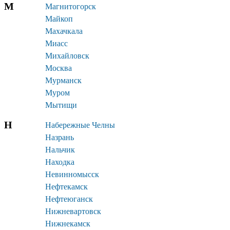
М
Магнитогорск
Майкоп
Махачкала
Миасс
Михайловск
Москва
Мурманск
Муром
Мытищи
Н
Набережные Челны
Назрань
Нальчик
Находка
Невинномысск
Нефтекамск
Нефтеюганск
Нижневартовск
Нижнекамск