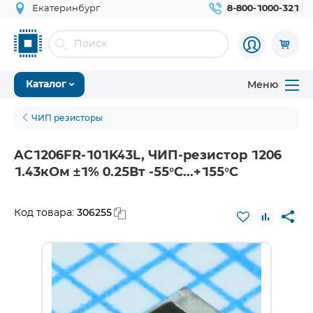
Екатеринбург
8-800-1000-321
Меню
Каталог
ЧИП резисторы
AC1206FR-101K43L, ЧИП-резистор 1206
1.43кОм ±1% 0.25Вт -55°С...+155°С
306255
Код товара: