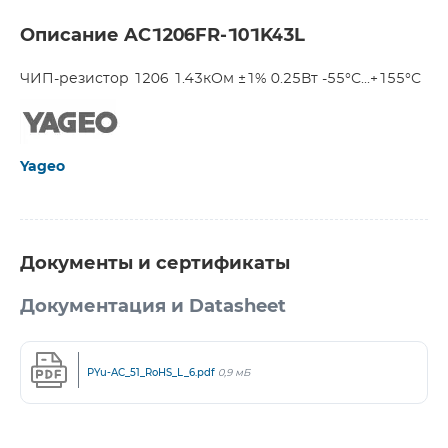
Описание AC1206FR-101K43L
ЧИП-резистор 1206 1.43кОм ±1% 0.25Вт -55°С...+155°С
Yageo
Документы и сертификаты
Документация и Datasheet
PYu-AC_51_RoHS_L_6.pdf
0,9 мБ