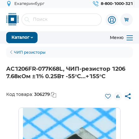
Екатеринбург
8-800-1000-321
Меню
Каталог
ЧИП резисторы
AC1206FR-077K68L, ЧИП-резистор 1206
7.68кОм ±1% 0.25Вт -55°С...+155°С
306279
Код товара: