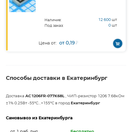
12 600
шт
Наличие:
0
шт
Под заказ:
от 0,19
₽
Цена от:
Способы доставки в Екатеринбург
Доставка
AC1206FR-077K68L
, ЧИП-резистор 1206 7.68кОм
±1% 0.25Вт -55°С...+155°С в город
Екатеринбург
Самовывоз из Екатеринбурга
от 1 раб. дня
Бесплатно