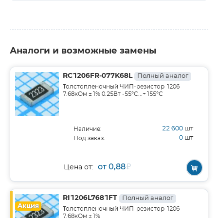
Аналоги и возможные замены
RC1206FR-077K68L
Полный аналог
Толстопленочный ЧИП-резистор 1206
7.68кОм ±1% 0.25Вт -55°С...+155°С
22 600
шт
Наличие:
0
шт
Под заказ:
от 0,88
₽
Цена от:
RI1206L7681FT
Полный аналог
Акция
Толстопленочный ЧИП-резистор 1206
7.68кОм ±1%